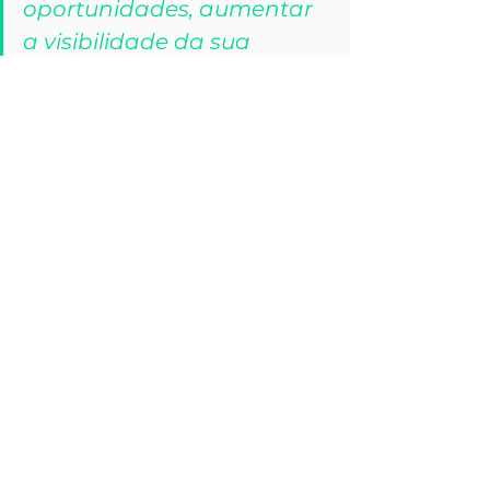
oportunidades, aumentar 
a visibilidade da sua 
marca e garantir que sua 
empresa continue 
relevante no futuro.
Portanto, se sua empresa ainda 
ignora o marketing, 
o que você 
está esperando para mudar 
essa realidade?