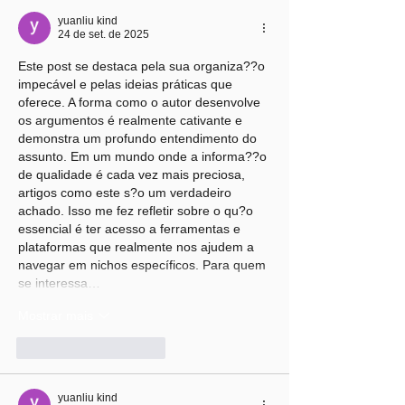
produto chinês
mental e os n
yuanliu kind
no Brasil
24 de set. de 2025
Este post se destaca pela sua organiza??o 
impecável e pelas ideias práticas que 
oferece. A forma como o autor desenvolve 
os argumentos é realmente cativante e 
demonstra um profundo entendimento do 
assunto. Em um mundo onde a informa??o 
de qualidade é cada vez mais preciosa, 
artigos como este s?o um verdadeiro 
achado. Isso me fez refletir sobre o qu?o 
essencial é ter acesso a ferramentas e 
plataformas que realmente nos ajudem a 
navegar em nichos específicos. Para quem 
se interessa…
Mostrar mais
Curtir
Responder
yuanliu kind