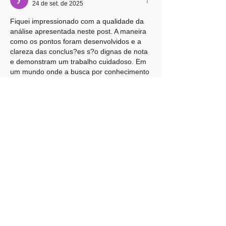
24 de set. de 2025
Fiquei impressionado com a qualidade da 
análise apresentada neste post. A maneira 
como os pontos foram desenvolvidos e a 
clareza das conclus?es s?o dignas de nota 
e demonstram um trabalho cuidadoso. Em 
um mundo onde a busca por conhecimento 
é constante, encontrar artigos que 
realmente contribuem para o nosso 
**desenvolvimento pessoal e profissional** 
é um tesouro. Essa busca me levou a 
explorar diferentes caminhos e 
ferramentas, e uma delas que se destacou 
enormemente foi a 
desenvolvimento 
pessoal e profissional
. Ela…
Mostrar mais
Curtir
Responder
yuanliu kind
24 de set. de 2025