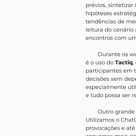
prévios, sintetiza
hipóteses estratég
tendências de mer
leitura do cenári
encontros com um 
	Durante os workshops, o uso da IA é ainda mais intenso. Um exemplo disso 
é o uso do 
Tactiq
,
participantes em t
decisões sem depe
especialmente úti
e tudo possa ser 
	Outro grande ganho é a IA como "agente facilitador" durante os encontros. 
Utilizamos o Chat
provocações e até 