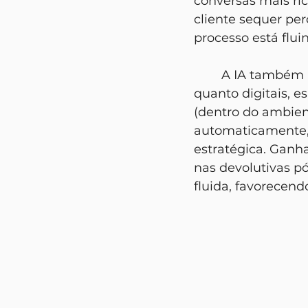
conversas mais ri
cliente sequer pe
processo está flu
	A IA também atua na leitura de post-its e cards, tanto físicos (via OCR) 
quanto digitais, e
(dentro do ambien
automaticamente, 
estratégica. Ganh
nas devolutivas pó
fluida, favorecend