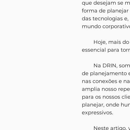
que desejam se ma
forma de planejar 
das tecnologias e, 
mundo corporativo
	Hoje, mais do que um diferencial, a IA se apresenta como uma ferramenta 
essencial para tor
	Na DRIN, somos reconhecidos como especialistas em facilitar experiências 
de planejamento e
nas conexões e na
amplia nosso reper
para os nossos cl
planejar, onde hu
expressivos.
	Neste artigo, vamos mostrar como temos incorporado a Inteligência Artificial 