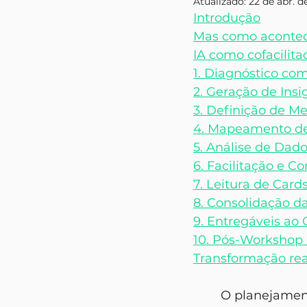
Atualizado:
22 de abr. d
Introdução
Mas como aconte
IA como cofacilit
1. Diagnóstico co
2. Geração de Insi
3. Definição de Me
4. Mapeamento de C
5. Análise de Dado
6. Facilitação e C
7. Leitura de Cards
8. Consolidação da
9. Entregáveis ao 
10. Pós-Workshop 
Transformação rea
	O planejamento estratégico sempre foi uma peça central para empresas 