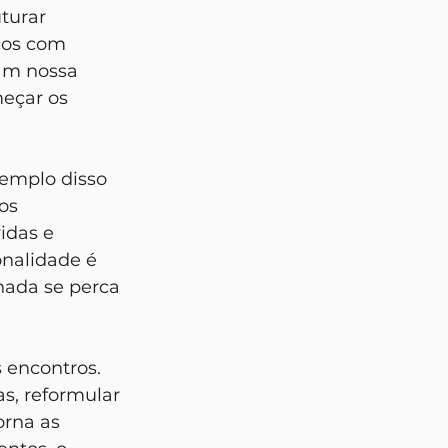
turar 
icos com 
am nossa 
eçar os 
os 
idas e 
nalidade é 
nada se perca 
s, reformular 
orna as 