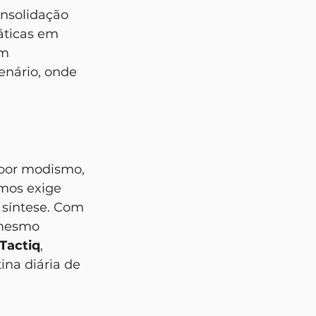
nsolidação 
áticas em 
m 
enário, onde 
mos exige 
 síntese. Com 
 mesmo 
Tactiq
, 
ina diária de 