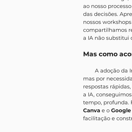
ao nosso processo
das decisões. Apr
nossos workshops 
compartilhamos ref
a IA não substitu
Mas como aco
	A adoção da Inteligência Artificial em nossos processos não foi por modismo, 
mas por necessid
respostas rápidas
a IA, conseguimos
tempo, profunda.
Canva
 e o
 Google
facilitação e const