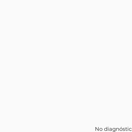
	No diagnóstico, por exemplo, utilizamos o ChatGPT para revisar materiais 