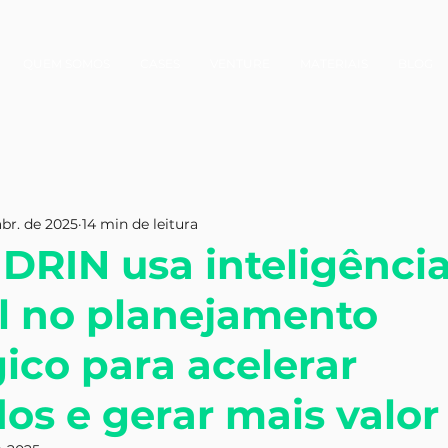
QUEM SOMOS
CASES
VENTURE
MATERIAIS
BLOG
abr. de 2025
14 min de leitura
DRIN usa inteligênci
ial no planejamento
gico para acelerar
dos e gerar mais valor