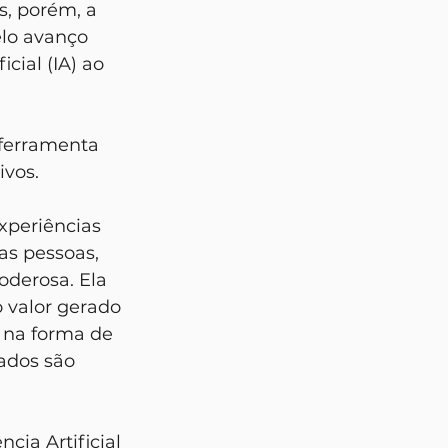
, porém, a 
elo avanço 
cial (IA) ao 
ivos.
s pessoas, 
derosa. Ela 
o valor gerado 
 na forma de 
ados são 