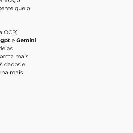
ntos, o 
sente que o 
tgpt
 e 
Gemini
deias 
forma mais 
s dados e 
rna mais 