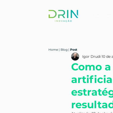
SOLUÇÕES
Home
|
Blog
|
Post
Igor Drudi
10 de 
Como a 
artific
estraté
resulta